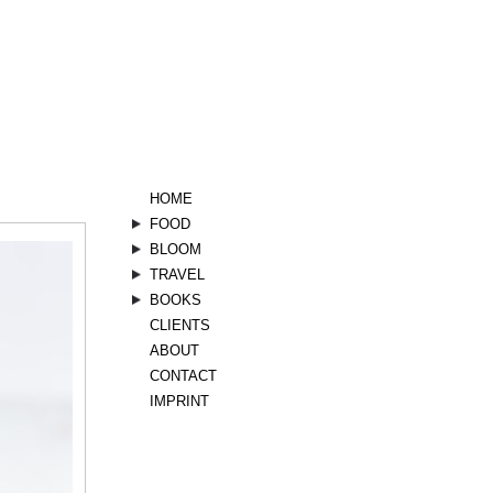
HOME
FOOD
stills
BLOOM
sommer
herbst
bloom
vegetarisch
TRAVEL
kräuter
landscape
BOOKS
aserbaidschan
CLIENTS
linsen
orient
landküche
ABOUT
nimm5
vegetarisch
verdi
CONTACT
italien
koscher style
IMPRINT